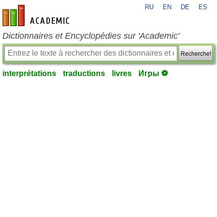
RU
EN
DE
ES
fr-academic.com
Dictionnaires et Encyclopédies sur 'Academic'
Recherche!
interprétations
traductions
livres
Игры ⚽