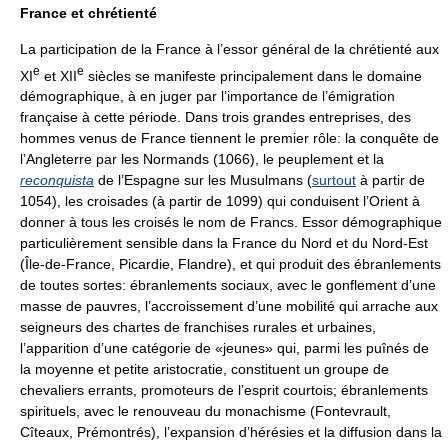
France et chrétienté
La participation de la France à l’essor général de la chrétienté aux
e
e
XI
et XII
siècles se manifeste principalement dans le domaine
démographique, à en juger par l’importance de l’émigration
française à cette période. Dans trois grandes entreprises, des
hommes venus de France tiennent le premier rôle: la conquête de
l’Angleterre par les Normands (1066), le peuplement et la
reconquista
de l’Espagne sur les Musulmans (
surtout
à partir de
1054), les croisades (à partir de 1099) qui conduisent l’Orient à
donner à tous les croisés le nom de Francs. Essor démographique
particulièrement sensible dans la France du Nord et du Nord-Est
(Île-de-France, Picardie, Flandre), et qui produit des ébranlements
de toutes sortes: ébranlements sociaux, avec le gonflement d’une
masse de pauvres, l’accroissement d’une mobilité qui arrache aux
seigneurs des chartes de franchises rurales et urbaines,
l’apparition d’une catégorie de «jeunes» qui, parmi les puînés de
la moyenne et petite aristocratie, constituent un groupe de
chevaliers errants, promoteurs de l’esprit courtois; ébranlements
spirituels, avec le renouveau du monachisme (Fontevrault,
Cîteaux, Prémontrés), l’expansion d’hérésies et la diffusion dans la