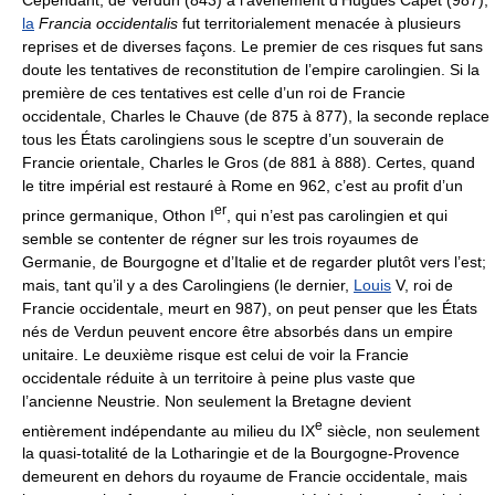
Cependant, de Verdun (843) à l’avènement d’Hugues Capet (987),
la
Francia occidentalis
fut territorialement menacée à plusieurs
reprises et de diverses façons. Le premier de ces risques fut sans
doute les tentatives de reconstitution de l’empire carolingien. Si la
première de ces tentatives est celle d’un roi de Francie
occidentale, Charles le Chauve (de 875 à 877), la seconde replace
tous les États carolingiens sous le sceptre d’un souverain de
Francie orientale, Charles le Gros (de 881 à 888). Certes, quand
le titre impérial est restauré à Rome en 962, c’est au profit d’un
er
prince germanique, Othon I
, qui n’est pas carolingien et qui
semble se contenter de régner sur les trois royaumes de
Germanie, de Bourgogne et d’Italie et de regarder plutôt vers l’est;
mais, tant qu’il y a des Carolingiens (le dernier,
Louis
V, roi de
Francie occidentale, meurt en 987), on peut penser que les États
nés de Verdun peuvent encore être absorbés dans un empire
unitaire. Le deuxième risque est celui de voir la Francie
occidentale réduite à un territoire à peine plus vaste que
l’ancienne Neustrie. Non seulement la Bretagne devient
e
entièrement indépendante au milieu du IX
siècle, non seulement
la quasi-totalité de la Lotharingie et de la Bourgogne-Provence
demeurent en dehors du royaume de Francie occidentale, mais