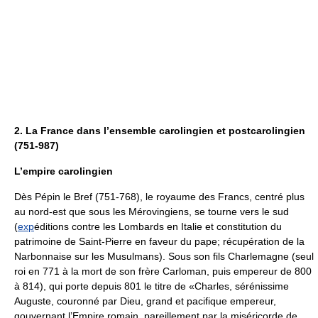
2. La France dans l’ensemble carolingien et postcarolingien
(751-987)
L’empire carolingien
Dès Pépin le Bref (751-768), le royaume des Francs, centré plus
au nord-est que sous les Mérovingiens, se tourne vers le sud
(
exp
éditions contre les Lombards en Italie et constitution du
patrimoine de Saint-Pierre en faveur du pape; récupération de la
Narbonnaise sur les Musulmans). Sous son fils Charlemagne (seul
roi en 771 à la mort de son frère Carloman, puis empereur de 800
à 814), qui porte depuis 801 le titre de «Charles, sérénissime
Auguste, couronné par Dieu, grand et pacifique empereur,
gouvernant l’Empire romain, pareillement par la miséricorde de