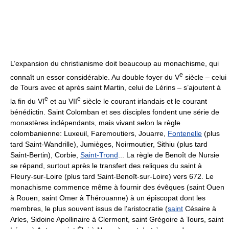
L’expansion du christianisme doit beaucoup au monachisme, qui
e
connaît un essor considérable. Au double foyer du V
siècle – celui
de Tours avec et après saint Martin, celui de Lérins – s’ajoutent à
e
e
la fin du VI
et au VII
siècle le courant irlandais et le courant
bénédictin. Saint Colomban et ses disciples fondent une série de
monastères indépendants, mais vivant selon la règle
colombanienne: Luxeuil, Faremoutiers, Jouarre,
Fontenelle
(plus
tard Saint-Wandrille), Jumièges, Noirmoutier, Sithiu (plus tard
Saint-Bertin), Corbie,
Saint-Trond
... La règle de Benoît de Nursie
se répand, surtout après le transfert des reliques du saint à
Fleury-sur-Loire (plus tard Saint-Benoît-sur-Loire) vers 672. Le
monachisme commence même à fournir des évêques (saint Ouen
à Rouen, saint Omer à Thérouanne) à un épiscopat dont les
membres, le plus souvent issus de l’aristocratie (
saint
Césaire à
Arles, Sidoine Apollinaire à Clermont, saint Grégoire à Tours, saint