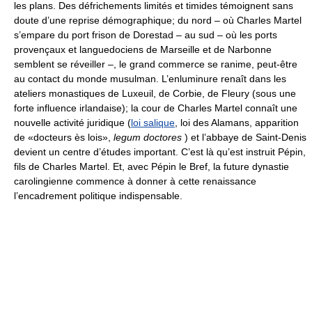
les plans. Des défrichements limités et timides témoignent sans
doute d’une reprise démographique; du nord – où Charles Martel
s’empare du port frison de Dorestad – au sud – où les ports
provençaux et languedociens de Marseille et de Narbonne
semblent se réveiller –, le grand commerce se ranime, peut-être
au contact du monde musulman. L’enluminure renaît dans les
ateliers monastiques de Luxeuil, de Corbie, de Fleury (sous une
forte influence irlandaise); la cour de Charles Martel connaît une
nouvelle activité juridique (
loi salique
, loi des Alamans, apparition
de «docteurs ès lois»,
legum doctores
) et l’abbaye de Saint-Denis
devient un centre d’études important. C’est là qu’est instruit Pépin,
fils de Charles Martel. Et, avec Pépin le Bref, la future dynastie
carolingienne commence à donner à cette renaissance
l’encadrement politique indispensable.