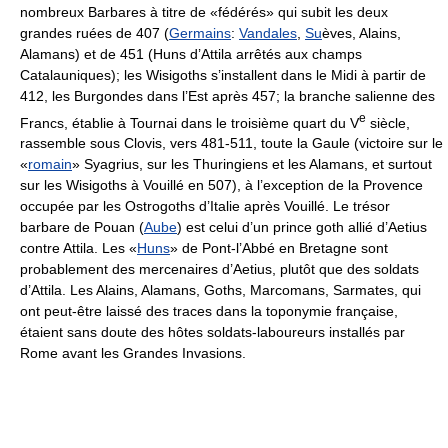
nombreux Barbares à titre de «fédérés» qui subit les deux
grandes ruées de 407 (
Germains
:
Vandales
,
Su
èves, Alains,
Alamans) et de 451 (Huns d’Attila arrêtés aux champs
Catalauniques); les Wisigoths s’installent dans le Midi à partir de
412, les Burgondes dans l’Est après 457; la branche salienne des
e
Francs, établie à Tournai dans le troisième quart du V
siècle,
rassemble sous Clovis, vers 481-511, toute la Gaule (victoire sur le
«
romain
» Syagrius, sur les Thuringiens et les Alamans, et surtout
sur les Wisigoths à Vouillé en 507), à l’exception de la Provence
occupée par les Ostrogoths d’Italie après Vouillé. Le trésor
barbare de Pouan (
Aube
) est celui d’un prince goth allié d’Aetius
contre Attila. Les «
Huns
» de Pont-l’Abbé en Bretagne sont
probablement des mercenaires d’Aetius, plutôt que des soldats
d’Attila. Les Alains, Alamans, Goths, Marcomans, Sarmates, qui
ont peut-être laissé des traces dans la toponymie française,
étaient sans doute des hôtes soldats-laboureurs installés par
Rome avant les Grandes Invasions.