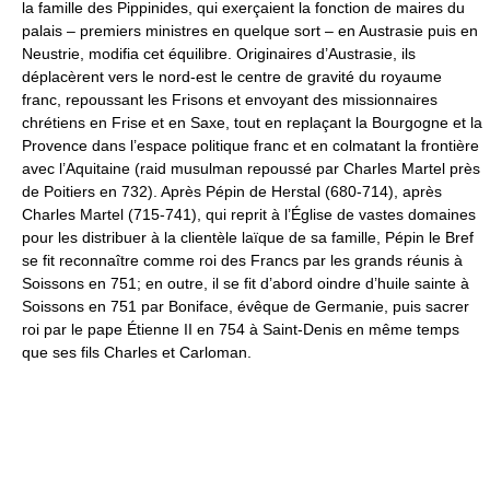
la famille des Pippinides, qui exerçaient la fonction de maires du
palais – premiers ministres en quelque sort – en Austrasie puis en
Neustrie, modifia cet équilibre. Originaires d’Austrasie, ils
déplacèrent vers le nord-est le centre de gravité du royaume
franc, repoussant les Frisons et envoyant des missionnaires
chrétiens en Frise et en Saxe, tout en replaçant la Bourgogne et la
Provence dans l’espace politique franc et en colmatant la frontière
avec l’Aquitaine (raid musulman repoussé par Charles Martel près
de Poitiers en 732). Après Pépin de Herstal (680-714), après
Charles Martel (715-741), qui reprit à l’Église de vastes domaines
pour les distribuer à la clientèle laïque de sa famille, Pépin le Bref
se fit reconnaître comme roi des Francs par les grands réunis à
Soissons en 751; en outre, il se fit d’abord oindre d’huile sainte à
Soissons en 751 par Boniface, évêque de Germanie, puis sacrer
roi par le pape Étienne II en 754 à Saint-Denis en même temps
que ses fils Charles et Carloman.