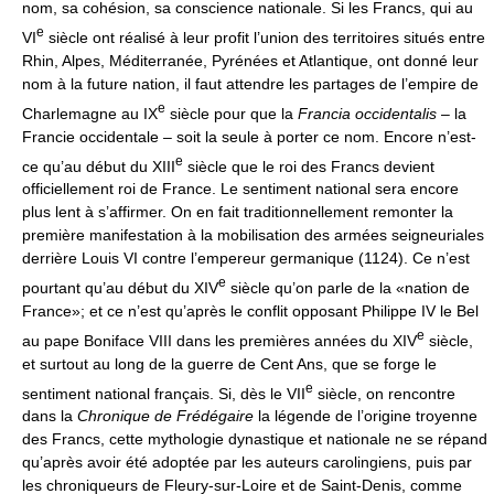
nom, sa cohésion, sa conscience nationale. Si les Francs, qui au
e
VI
siècle ont réalisé à leur profit l’union des territoires situés entre
Rhin, Alpes, Méditerranée, Pyrénées et Atlantique, ont donné leur
nom à la future nation, il faut attendre les partages de l’empire de
e
Charlemagne au IX
siècle pour que la
Francia occidentalis
– la
Francie occidentale – soit la seule à porter ce nom. Encore n’est-
e
ce qu’au début du XIII
siècle que le roi des Francs devient
officiellement roi de France. Le sentiment national sera encore
plus lent à s’affirmer. On en fait traditionnellement remonter la
première manifestation à la mobilisation des armées seigneuriales
derrière Louis VI contre l’empereur germanique (1124). Ce n’est
e
pourtant qu’au début du XIV
siècle qu’on parle de la «nation de
France»; et ce n’est qu’après le conflit opposant Philippe IV le Bel
e
au pape Boniface VIII dans les premières années du XIV
siècle,
et surtout au long de la guerre de Cent Ans, que se forge le
e
sentiment national français. Si, dès le VII
siècle, on rencontre
dans la
Chronique de Frédégaire
la légende de l’origine troyenne
des Francs, cette mythologie dynastique et nationale ne se répand
qu’après avoir été adoptée par les auteurs carolingiens, puis par
les chroniqueurs de Fleury-sur-Loire et de Saint-Denis, comme