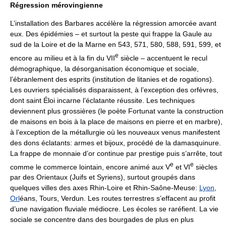
Régression mérovingienne
L’installation des Barbares accélère la régression amorcée avant
eux. Des épidémies – et surtout la peste qui frappe la Gaule au
sud de la Loire et de la Marne en 543, 571, 580, 588, 591, 599, et
e
encore au milieu et à la fin du VII
siècle – accentuent le recul
démographique, la désorganisation économique et sociale,
l’ébranlement des esprits (institution de litanies et de rogations).
Les ouvriers spécialisés disparaissent, à l’exception des orfèvres,
dont saint Éloi incarne l’éclatante réussite. Les techniques
deviennent plus grossières (le poète Fortunat vante la construction
de maisons en bois à la place de maisons en pierre et en marbre),
à l’exception de la métallurgie où les nouveaux venus manifestent
des dons éclatants: armes et bijoux, procédé de la damasquinure.
La frappe de monnaie d’or continue par prestige puis s’arrête, tout
e
e
comme le commerce lointain, encore animé aux V
et VI
siècles
par des Orientaux (Juifs et Syriens), surtout groupés dans
quelques villes des axes Rhin-Loire et Rhin-Saône-Meuse:
Lyon
,
Orl
éans, Tours, Verdun. Les routes terrestres s’effacent au profit
d’une navigation fluviale médiocre. Les écoles se raréfient. La vie
sociale se concentre dans des bourgades de plus en plus