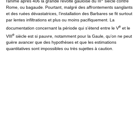
ranimé après 406 la grande révolte gauloise du III
siècle contre
Rome, ou bagaude. Pourtant, malgré des affrontements sanglants
et des ruées dévastatrices, l’installation des Barbares se fit surtout
par lentes infiltrations et plus ou moins pacifiquement. La
e
documentation concernant la période qui s’étend entre le V
et le
e
VIII
siècle est si pauvre, notamment pour la Gaule, qu’on ne peut
guère avancer que des hypothèses et que les estimations
quantitatives sont impossibles ou très sujettes à caution.